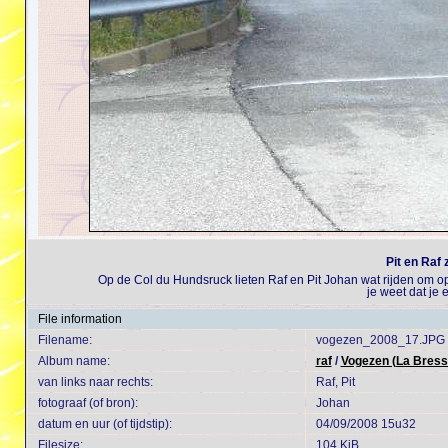
Pit en Raf 
Op de Col du Hundsruck lieten Raf en Pit Johan wat rijden om o
je weet dat je 
File information
Filename:
vogezen_2008_17.JPG
Album name:
raf
/
Vogezen (La Bress
van links naar rechts:
Raf, Pit
fotograaf (of bron):
Johan
datum en uur (of tijdstip):
04/09/2008 15u32
Filesize:
104 KiB