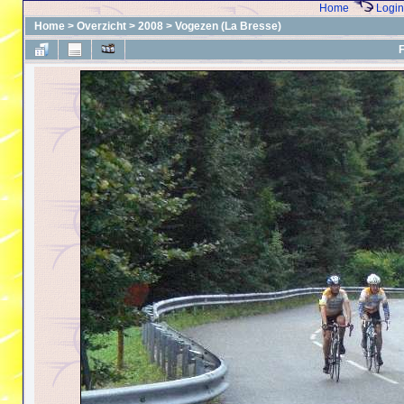
Home
Login
Home
>
Overzicht
>
2008
>
Vogezen (La Bresse)
F