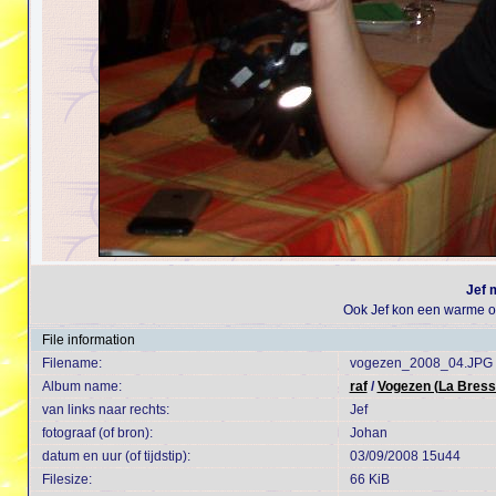
Jef 
Ook Jef kon een warme op
File information
Filename:
vogezen_2008_04.JPG
Album name:
raf
/
Vogezen (La Bress
van links naar rechts:
Jef
fotograaf (of bron):
Johan
datum en uur (of tijdstip):
03/09/2008 15u44
Filesize:
66 KiB