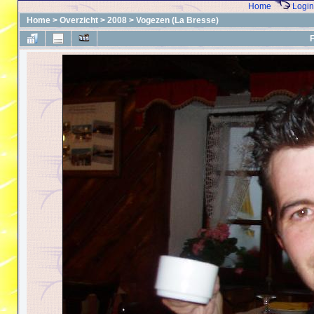
Home
Login
Home
>
Overzicht
>
2008
>
Vogezen (La Bresse)
F